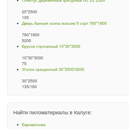
Плинтус деревянный фигурный б/с 25*2500
25*2500
105
Дверь банная осина массив II сорт 760*1800
760*1800
5200
Брусок строганный 10*30*3000
10*30*3000
75
Уголок сращенный 30*2500\3000
30*2500
135/160
Найти пиломатериалы в Калуге:
Евровагонка