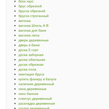
блок хаус
брус обрезной
брусок обрезной
брусок строганный
вагонка
вагонка Штиль А-В
вагонка для бани
вагонка липа
двери деревянные
дверь в баню
доска 2 сорт
доска заборная
доска обзольная
доска обрезная
доска пола
имитация бруса
купить фанеру в Калуге
наличник деревянный
окна деревянные
окно банное
плинтус деревянный
раскладка деревянная
уголок деревянный