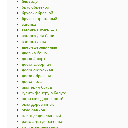
блок хаус
брус обрезной
брусок обрезной
брусок строганный
вагонка
вагонка Штиль А-В
вагонка для бани
вагонка липа
двери деревянные
дверь в баню
доска 2 сорт
доска заборная
доска обзольная
доска обрезная
доска пола
имитация бруса
купить фанеру в Калуге
наличник деревянный
окна деревянные
окно банное
плинтус деревянный
раскладка деревянная
уголок деревянный