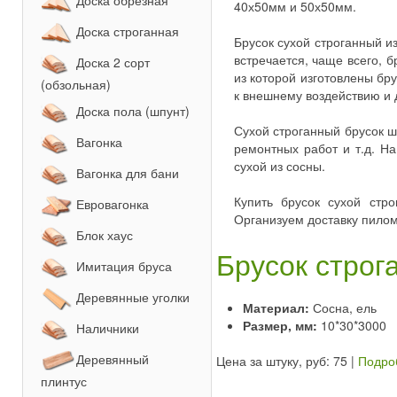
Доска обрезная
40х50мм и 50х50мм.
Доска строганная
Брусок сухой строганный и
встречается, чаще всего, б
Доска 2 сорт
из которой изготовлены бру
(обзольная)
к внешнему воздействию и 
Доска пола (шпунт)
Сухой строганный брусок ш
Вагонка
ремонтных работ и т.д. Н
сухой из сосны.
Вагонка для бани
Купить брусок сухой стр
Евровагонка
Организуем доставку пилом
Блок хаус
Брусок строг
Имитация бруса
Деревянные уголки
Материал:
Сосна, ель
Размер, мм:
10*30*3000
Наличники
Деревянный
Цена за штуку, руб: 75
|
Подро
плинтус