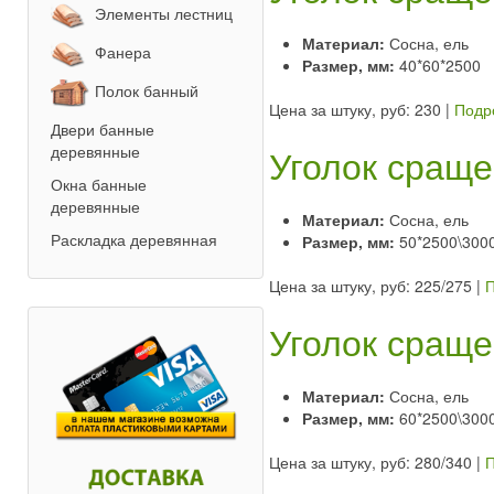
Элементы лестниц
Материал:
Сосна, ель
Фанера
Размер, мм:
40*60*2500
Полок банный
Цена за штуку, руб: 230
|
Подр
Двери банные
Уголок сраще
деревянные
Окна банные
деревянные
Материал:
Сосна, ель
Раскладка деревянная
Размер, мм:
50*2500\300
Цена за штуку, руб: 225/275
|
П
Уголок сраще
Материал:
Сосна, ель
Размер, мм:
60*2500\300
Цена за штуку, руб: 280/340
|
П