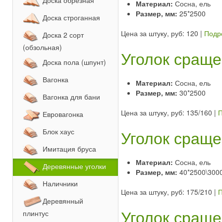
Доска обрезная
Материал:
Сосна, ель
Размер, мм:
25*2500
Доска строганная
Цена за штуку, руб: 120
|
Подр
Доска 2 сорт
(обзольная)
Уголок сраще
Доска пола (шпунт)
Вагонка
Материал:
Сосна, ель
Размер, мм:
30*2500
Вагонка для бани
Цена за штуку, руб: 135/160
|
П
Евровагонка
Уголок сраще
Блок хаус
Имитация бруса
Материал:
Сосна, ель
Деревянные уголки
Размер, мм:
40*2500\300
Наличники
Цена за штуку, руб: 175/210
|
П
Деревянный
Уголок сраще
плинтус