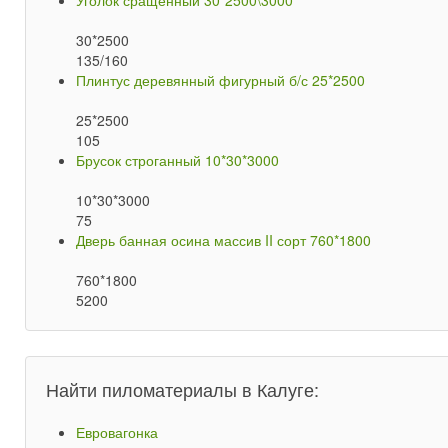
Уголок сращенный 30*2500\3000
30*2500
135/160
Плинтус деревянный фигурный б/с 25*2500
25*2500
105
Брусок строганный 10*30*3000
10*30*3000
75
Дверь банная осина массив II сорт 760*1800
760*1800
5200
Найти пиломатериалы в Калуге:
Евровагонка