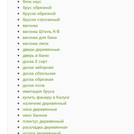
блок хаус
брус обрезной
брусок обрезной
брусок строганный
вагонка
вагонка Штиль А-В
вагонка для бани
вагонка липа
двери деревянные
дверь в баню
доска 2 сорт
доска заборная
доска обзольная
доска обрезная
доска пола
имитация бруса
купить фанеру в Калуге
наличник деревянный
окна деревянные
окно банное
плинтус деревянный
раскладка деревянная
уголок деревянный