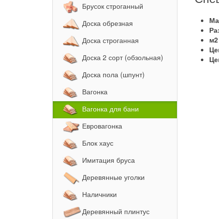
Брусок строганный
Ма
Доска обрезная
Ра
м2
Доска строганная
Це
Доска 2 сорт (обзольная)
Це
Доска пола (шпунт)
Вагонка
Вагонка для бани
Евровагонка
Блок хаус
Имитация бруса
Деревянные уголки
Наличники
Деревянный плинтус