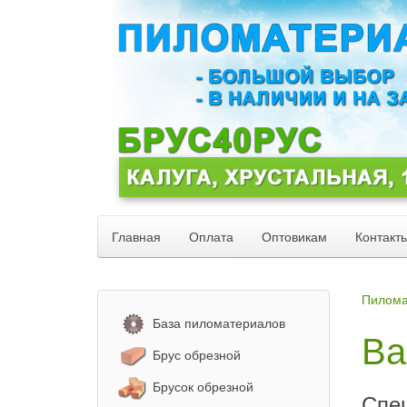
Главная
Оплата
Оптовикам
Контакт
Пилома
База пиломатериалов
Ва
Брус обрезной
Брусок обрезной
Спе