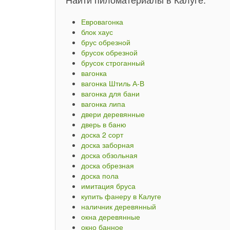
Евровагонка
блок хаус
брус обрезной
брусок обрезной
брусок строганный
вагонка
вагонка Штиль А-В
вагонка для бани
вагонка липа
двери деревянные
дверь в баню
доска 2 сорт
доска заборная
доска обзольная
доска обрезная
доска пола
имитация бруса
купить фанеру в Калуге
наличник деревянный
окна деревянные
окно банное