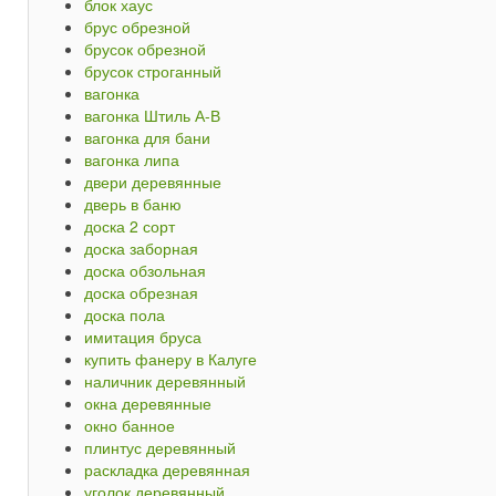
блок хаус
брус обрезной
брусок обрезной
брусок строганный
вагонка
вагонка Штиль А-В
вагонка для бани
вагонка липа
двери деревянные
дверь в баню
доска 2 сорт
доска заборная
доска обзольная
доска обрезная
доска пола
имитация бруса
купить фанеру в Калуге
наличник деревянный
окна деревянные
окно банное
плинтус деревянный
раскладка деревянная
уголок деревянный