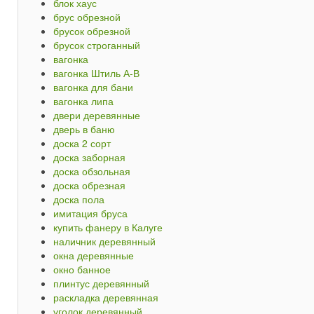
блок хаус
брус обрезной
брусок обрезной
брусок строганный
вагонка
вагонка Штиль А-В
вагонка для бани
вагонка липа
двери деревянные
дверь в баню
доска 2 сорт
доска заборная
доска обзольная
доска обрезная
доска пола
имитация бруса
купить фанеру в Калуге
наличник деревянный
окна деревянные
окно банное
плинтус деревянный
раскладка деревянная
уголок деревянный