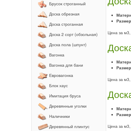
Доск
Брусок строганный
Доска обрезная
Матер
Размер
Доска строганная
Цена за м3,
Доска 2 сорт (обзольная)
Доск
Доска пола (шпунт)
Вагонка
Матер
Вагонка для бани
Размер
Евровагонка
Цена за м3,
Блок хаус
Доск
Имитация бруса
Деревянные уголки
Матер
Размер
Наличники
Цена за м3,
Деревянный плинтус