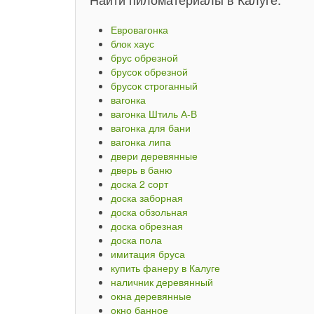
Евровагонка
блок хаус
брус обрезной
брусок обрезной
брусок строганный
вагонка
вагонка Штиль А-В
вагонка для бани
вагонка липа
двери деревянные
дверь в баню
доска 2 сорт
доска заборная
доска обзольная
доска обрезная
доска пола
имитация бруса
купить фанеру в Калуге
наличник деревянный
окна деревянные
окно банное