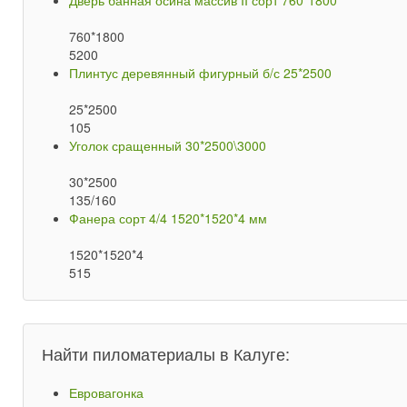
Дверь банная осина массив II сорт 760*1800
760*1800
5200
Плинтус деревянный фигурный б/с 25*2500
25*2500
105
Уголок сращенный 30*2500\3000
30*2500
135/160
Фанера сорт 4/4 1520*1520*4 мм
1520*1520*4
515
Найти пиломатериалы в Калуге:
Евровагонка