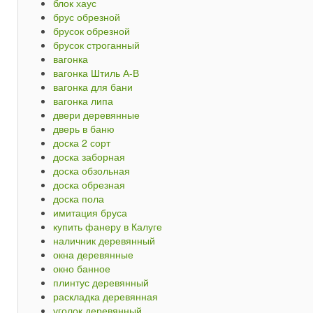
блок хаус
брус обрезной
брусок обрезной
брусок строганный
вагонка
вагонка Штиль А-В
вагонка для бани
вагонка липа
двери деревянные
дверь в баню
доска 2 сорт
доска заборная
доска обзольная
доска обрезная
доска пола
имитация бруса
купить фанеру в Калуге
наличник деревянный
окна деревянные
окно банное
плинтус деревянный
раскладка деревянная
уголок деревянный