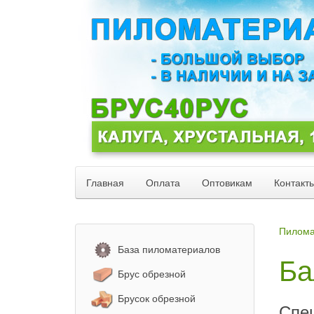
Главная
Оплата
Оптовикам
Контакт
Пилома
База пиломатериалов
Ба
Брус обрезной
Брусок обрезной
Спе